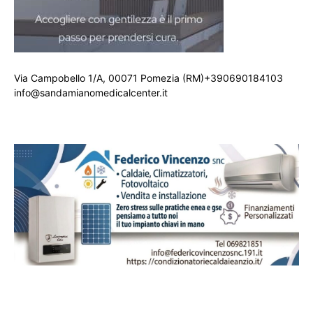
Via Campobello 1/A, 00071 Pomezia (RM)+390690184103
info@sandamianomedicalcenter.it