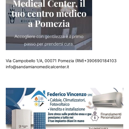
Via Campobello 1/A, 00071 Pomezia (RM)+390690184103
info@sandamianomedicalcenter.it