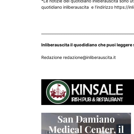
*Le notizie del quotidiano inliberauscita sono ut
quotidiano inliberauscita e l’indirizzo https://inl
___________________________________________________
Inliberauscita il quodidiano che puoi leggere
Redazione redazione@inliberauscita.it