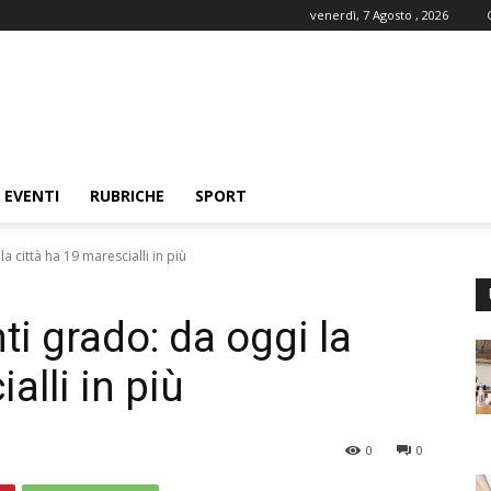
venerdì, 7 Agosto , 2026
EVENTI
RUBRICHE
SPORT
a città ha 19 marescialli in più
i grado: da oggi la
alli in più
0
0