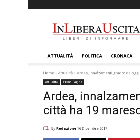
InLiberaUscita
ATTUALITÀ
POLITICA
CRONACA
Home
Attualità
Ardea, innalzamenti grado: da oggi l
Attualità
Prima Pagina
Ardea, innalzament
città ha 19 maresci
By
Redazione
16 Dicembre 2017