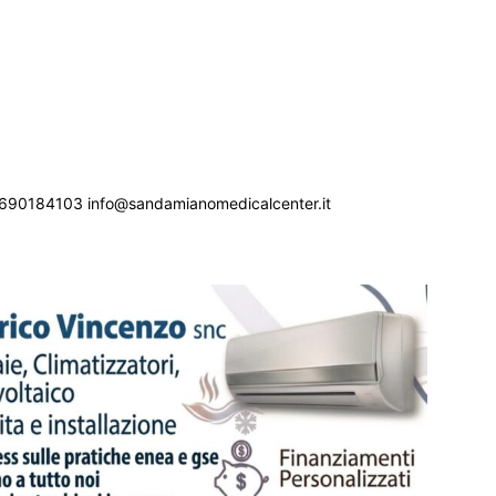
690184103 info@sandamianomedicalcenter.it