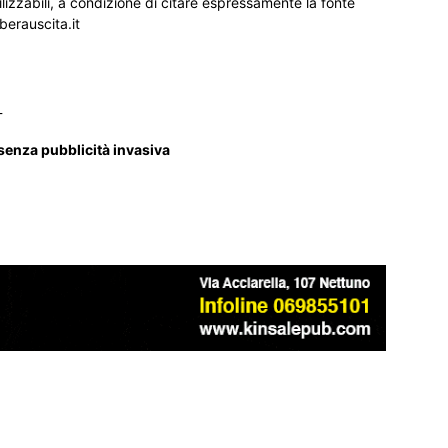
ilizzabili, a condizione di citare espressamente la fonte
iberauscita.it
_
 senza pubblicità invasiva