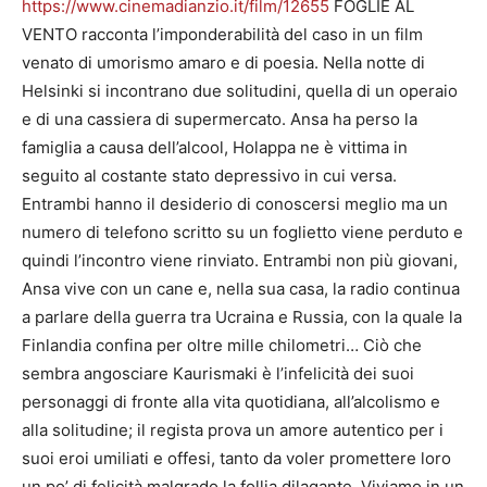
https://www.cinemadianzio.it/film/12655
FOGLIE AL
VENTO racconta l’imponderabilità del caso in un film
venato di umorismo amaro e di poesia. Nella notte di
Helsinki si incontrano due solitudini, quella di un operaio
e di una cassiera di supermercato. Ansa ha perso la
famiglia a causa dell’alcool, Holappa ne è vittima in
seguito al costante stato depressivo in cui versa.
Entrambi hanno il desiderio di conoscersi meglio ma un
numero di telefono scritto su un foglietto viene perduto e
quindi l’incontro viene rinviato. Entrambi non più giovani,
Ansa vive con un cane e, nella sua casa, la radio continua
a parlare della guerra tra Ucraina e Russia, con la quale la
Finlandia confina per oltre mille chilometri… Ciò che
sembra angosciare Kaurismaki è l’infelicità dei suoi
personaggi di fronte alla vita quotidiana, all’alcolismo e
alla solitudine; il regista prova un amore autentico per i
suoi eroi umiliati e offesi, tanto da voler promettere loro
un po’ di felicità malgrado la follia dilagante. Viviamo in un