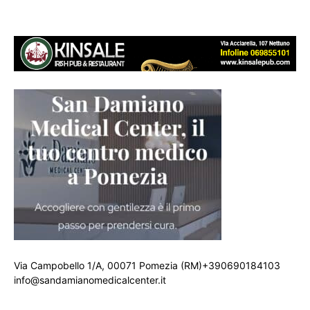
Via Campobello 1/A, 00071 Pomezia (RM)+390690184103
info@sandamianomedicalcenter.it