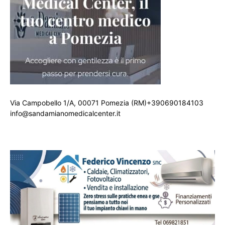
Via Campobello 1/A, 00071 Pomezia (RM)+390690184103
info@sandamianomedicalcenter.it