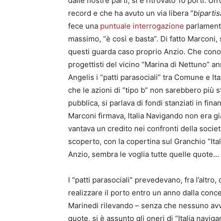
dalle nostre parti, si è ritrovato 10 porti. U
record e che ha avuto un via libera “
biparti
fece una
puntuale interrogazione
parlament
massimo, “è così e basta”. Di fatto Marconi, 
questi guarda caso proprio Anzio. Che cono
progettisti del vicino “Marina di Nettuno” a
Angelis i “patti parasociali” tra Comune e I
che le azioni di “tipo b” non sarebbero più st
pubblica, si parlava di fondi stanziati in fin
Marconi firmava, Italia Navigando non era 
vantava un credito nei confronti della socie
scoperto, con la copertina sul Granchio “Ita
Anzio, sembra le voglia tutte quelle quote…
I “patti parasociali” prevedevano, fra l’altro
realizzare il porto entro un anno dalla con
Marinedi rilevando – senza che nessuno avv
quote, si è assunto gli oneri di “Italia nav