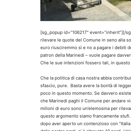
[sg_popup id=”106217″ event=”inherit”][/sg
rilevare le quote del Comune in seno alla so
euro riusciremmo sì e no a pagare i debiti d
patron della Marinedi – vuole pagare davvero
Che le sue intenzioni fossero tali, in quest
Che la politica di casa nostra abbia contribu
sfascio, pure. Basta avere la bontà di legge
poco in questo momento. Se davvero esiste u
che Marinedi paghi il Comune per andare vi
milioni di euro sono un’elemosina per rilevare
questo argomento siamo francamente stufi. Po
dopo aver aperto un contenzioso con “Italia