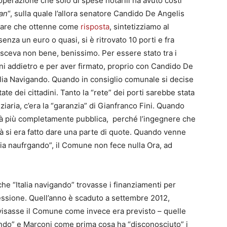
n’operazione che solo di spese notarili ha avuto costi
san
“, sulla quale l’allora senatore Candido De Angelis
are che ottenne come
risposta
, sintetizziamo al
senza un euro o quasi, si è ritrovato 10 porti e fra
sceva non bene, benissimo. Per essere stato tra i
nni addietro e per aver firmato, proprio con Candido De
talia Navigando. Quando in consiglio comunale si decise
ate dei cittadini. Tanto la “rete” dei porti sarebbe stata
anziaria, c’era la “garanzia” di Gianfranco Fini. Quando
già più completamente pubblica, perché l’ingegnere che
tà si era fatto dare una parte di quote. Quando venne
lia naufrgando”, il Comune non fece nulla Ora, ad
, che “Italia navigando” trovasse i finanziamenti per
cessione. Quell’anno è scaduto a settembre 2012,
isasse il Comune come invece era previsto – quelle
igando” e Marconi come prima cosa ha “disconosciuto” i