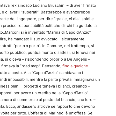
ntava l’ex sindaco Luciano Bruschini – di aver firmato
, e di averli “superati”. Basterebbe e avanzerebbe
arte dell’ingegnere, per dire “grazie, ci dia i soldi e
on precise responsabilità politiche di chi ha guidato la
eato..Marconi si è inventato “Marina di Capo d’Anzio”
ire, ha mandato il suo avvocato – sicuramente
ntratti “porta a porta”. In Comune, nel frattempo, si
 porto pubblico, puntualmente disattesi, si teneva nei
usa, si diceva – rispondendo proprio a De Angelis –
si firmava la “road map”. Pensando,
fino a qualche
tutto a posto. Alla “Capo d’Anzio” cambiavano i
andi impossibili, mentre la parte privata immaginava un
ness plan, i progetti e teneva i bilanci, creando –
upposti per avere un credito nella “Capo d’Anzio”.
amera di commercio al posto del bilancio, che loro –
tà. Ecco, andassero altrove se l’apporto che devono
olta per tutte. L’offerta di Marinedi è un’offesa. Se