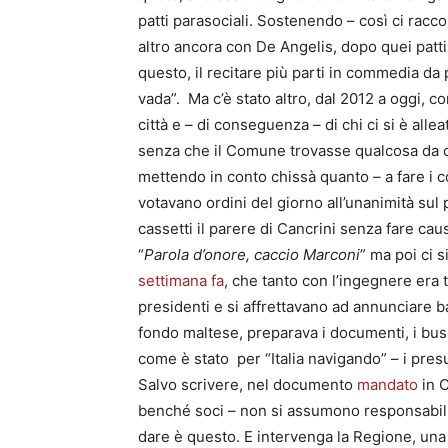
patti parasociali. Sostenendo – così ci racco
altro ancora con De Angelis, dopo quei patti
questo, il recitare più parti in commedia da p
vada”. Ma c’è stato altro, dal 2012 a oggi, c
città e – di conseguenza – di chi ci si è all
senza che il Comune trovasse qualcosa da d
mettendo in conto chissà quanto – a fare i co
votavano ordini del giorno all’unanimità sul
cassetti il parere di Cancrini senza fare ca
“
Parola d’onore, caccio Marconi
” ma poi ci 
settimana fa
, che tanto con l’ingegnere era 
presidenti e si affrettavano ad annunciare b
fondo maltese, preparava i documenti, i busi
come è stato per “Italia navigando” – i pres
Salvo scrivere, nel documento
mandato
in C
benché soci – non si assumono responsabili
dare è questo. E intervenga la Regione, una v