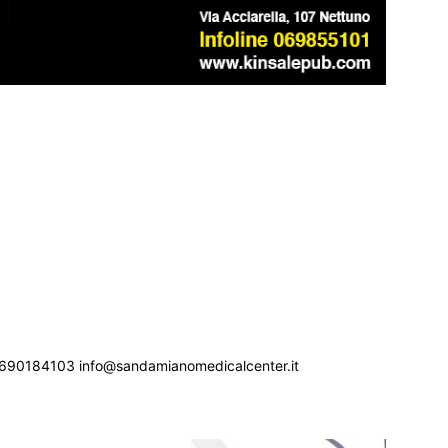
690184103 info@sandamianomedicalcenter.it