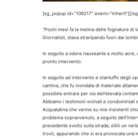
[sg_popup id=”106217″ event=”inherit”][/s
“Pochi mesi fa la melma delle fognature di tu
Giornalisti, stava straripando fuori dai tom
In seguito a odore nauseante e molto acre, c
pronto intervento.
In seguito ad intervento e stantuffo degli op
cantina, che fu inondata di materiale altamen
possibile entrare per via dell’elevata conta
Abbiamo i testimoni vicinali e condominiali 
Acqualatina che venne su mie insistenti chi
problema sopravvenuto, a seguito dell’int
precedente svolto sulla strada, stilò un ver
trovò, appurando che si era provocata una in