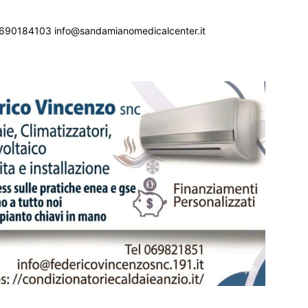
690184103 info@sandamianomedicalcenter.it