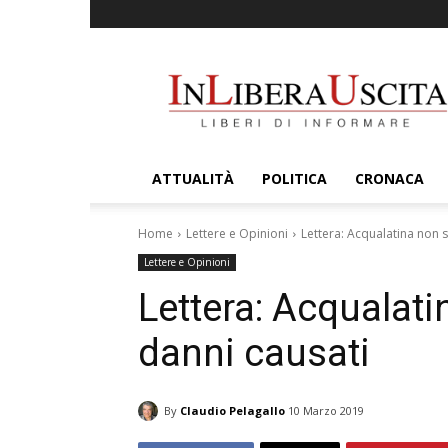
InLiberaUscita
ATTUALITÀ
POLITICA
CRONACA
Home
Lettere e Opinioni
Lettera: Acqualatina non s
Lettere e Opinioni
Lettera: Acqualati
danni causati
By
Claudio Pelagallo
10 Marzo 2019