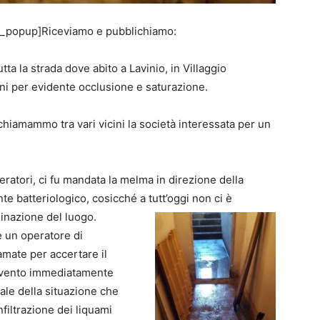
g_popup]Riceviamo e pubblichiamo:
tta la strada dove abito a Lavinio, in Villaggio
bini per evidente occlusione e saturazione.
hiamammo tra vari vicini la società interessata per un
eratori, ci fu mandata la melma in direzione della
te batteriologico, cosicché a tutt’oggi non ci è
minazione del luogo.
e un operatore di
amate per accertare il
ervento immediatamente
bale della situazione che
filtrazione dei liquami