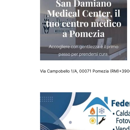
Via Campobello 1/A, 00071 Pomezia (RM)+390