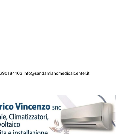
690184103 info@sandamianomedicalcenter.it