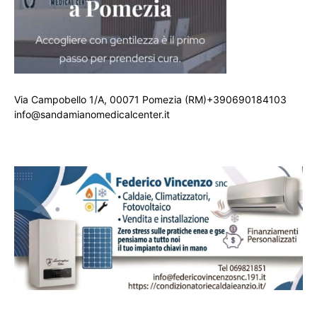
Via Campobello 1/A, 00071 Pomezia (RM)+390690184103
info@sandamianomedicalcenter.it