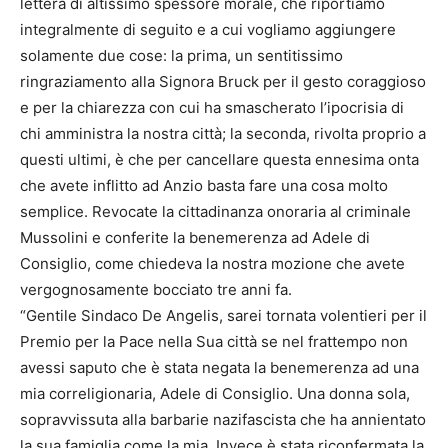
lettera di altissimo spessore morale, che riportiamo
integralmente di seguito e a cui vogliamo aggiungere
solamente due cose: la prima, un sentitissimo
ringraziamento alla Signora Bruck per il gesto coraggioso
e per la chiarezza con cui ha smascherato l’ipocrisia di
chi amministra la nostra città; la seconda, rivolta proprio a
questi ultimi, è che per cancellare questa ennesima onta
che avete inflitto ad Anzio basta fare una cosa molto
semplice. Revocate la cittadinanza onoraria al criminale
Mussolini e conferite la benemerenza ad Adele di
Consiglio, come chiedeva la nostra mozione che avete
vergognosamente bocciato tre anni fa.
“Gentile Sindaco De Angelis, sarei tornata volentieri per il
Premio per la Pace nella Sua città se nel frattempo non
avessi saputo che è stata negata la benemerenza ad una
mia correligionaria, Adele di Consiglio. Una donna sola,
sopravvissuta alla barbarie nazifascista che ha annientato
la sua famiglia come la mia. Invece è stata riconfermata la