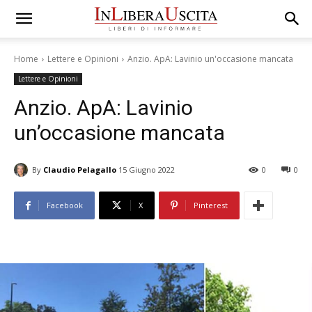
Home
Lettere e Opinioni
Anzio. ApA: Lavinio un'occasione mancata
Lettere e Opinioni
Anzio. ApA: Lavinio
un’occasione mancata
By
Claudio Pelagallo
15 Giugno 2022
0
0
Facebook
X
Pinterest