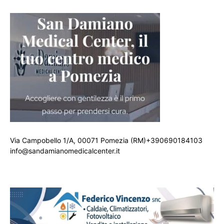
Via Campobello 1/A, 00071 Pomezia (RM)+390690184103
info@sandamianomedicalcenter.it