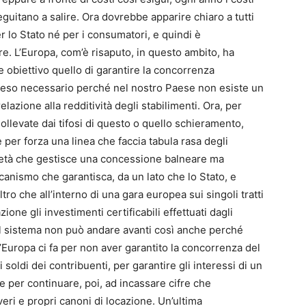
eguitano a salire. Ora dovrebbe apparire chiaro a tutti
lo Stato né per i consumatori, e quindi è
e. L’Europa, com’è risaputo, in questo ambito, ha
 obiettivo quello di garantire la concorrenza
è reso necessario perché nel nostro Paese non esiste un
zione alla redditività degli stabilimenti. Ora, per
ollevate dai tifosi di questo o quello schieramento,
 per forza una linea che faccia tabula rasa degli
ocietà che gestisce una concessione balneare ma
nismo che garantisca, da un lato che lo Stato, e
l’altro che all’interno di una gara europea sui singoli tratti
ne gli investimenti certificabili effettuati dagli
 il sistema non può andare avanti così anche perché
’Europa ci fa per non aver garantito la concorrenza del
oldi dei contribuenti, per garantire gli interessi di un
e per continuare, poi, ad incassare cifre che
 veri e propri canoni di locazione. Un’ultima