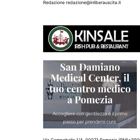
Redazione redazione@inliberauscita.it
Via Campobello 1/A, 00071 Pomezia (RM)+390