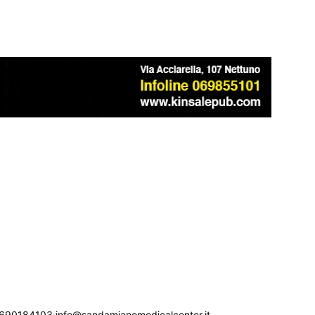
690184103 info@sandamianomedicalcenter.it