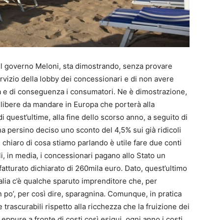
 il governo Meloni, sta dimostrando, senza provare
vizio della lobby dei concessionari e di non avere
a e di conseguenza i consumatori. Ne è dimostrazione,
 libere da mandare in Europa che porterà alla
 quest’ultime, alla fine dello scorso anno, a seguito di
a persino deciso uno sconto del 4,5% sui già ridicoli
 chiaro di cosa stiamo parlando è utile fare due conti
ali, in media, i concessionari pagano allo Stato un
atturato dichiarato di 260mila euro. Dato, quest’ultimo
lia c’è qualche sparuto imprenditore che, per
n po’, per così dire, sparagnina. Comunque, in pratica
 trascurabili rispetto alla ricchezza che la fruizione dei
ppure a fronte di costi così esigui, ogni anno i costi