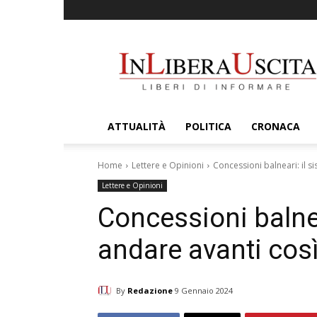
InLiberaUscita
ATTUALITÀ
POLITICA
CRONACA
Home
Lettere e Opinioni
Concessioni balneari: il 
Lettere e Opinioni
Concessioni balne
andare avanti cos
By
Redazione
9 Gennaio 2024