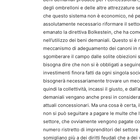
degli ombrelloni e delle altre attrezzature s
che questo sistema non è economico, né per 
assolutamente necessario riformare il settor
emanato la direttiva Bolkestein, che ha come
nell’utilizzo dei beni demaniali. Questo si 
meccanismo di adeguamento dei canoni in rela
sgomberare il campo dalle solite obiezioni s
bisogna dire che non si è obbligati a seguire
investimenti finora fatti da ogni singola s
bisognerà necessariamente trovare un mecca
quindi la collettività, incassi il giusto, e dal
demaniali vengano anche presi in considerazio
attuali concessionari. Ma una cosa è certa,
non si può seguitare a pagare le multe che l
settore, che ovviamente vengono pagate coi s
numero ristretto di imprenditori del settore 
somigliano più a dei diritti feudali che a dei