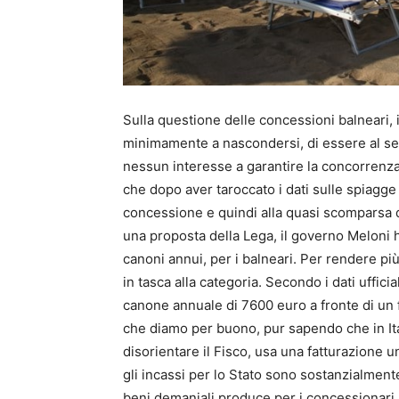
Sulla questione delle concessioni balneari,
minimamente a nascondersi, di essere al ser
nessun interesse a garantire la concorrenz
che dopo aver taroccato i dati sulle spiagge
concessione e quindi alla quasi scomparsa di
una proposta della Lega, il governo Meloni h
canoni annui, per i balneari. Per rendere più
in tasca alla categoria. Secondo i dati uffici
canone annuale di 7600 euro a fronte di un f
che diamo per buono, pur sapendo che in Ita
disorientare il Fisco, usa una fatturazione u
gli incassi per lo Stato sono sostanzialmente
beni demaniali produce per i concessionari, e