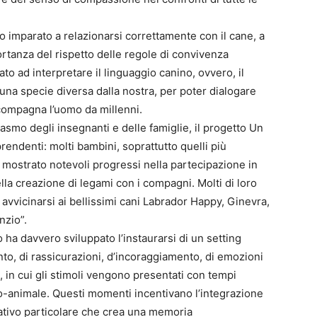
o imparato a relazionarsi correttamente con il cane, a
rtanza del rispetto delle regole di convivenza
rato ad interpretare il linguaggio canino, ovvero, il
una specie diversa dalla nostra, per poter dialogare
compagna l’uomo da millenni.
siasmo degli insegnanti e delle famiglie, il progetto Un
endenti: molti bambini, soprattutto quelli più
o mostrato notevoli progressi nella partecipazione in
lla creazione di legami con i compagni. Molti di loro
i avvicinarsi ai bellissimi cani Labrador Happy, Ginevra,
nzio”.
o ha davvero sviluppato l’instaurarsi di un setting
to, di rassicurazioni, d’incoraggiamento, di emozioni
e, in cui gli stimoli vengono presentati con tempi
mo-animale. Questi momenti incentivano l’integrazione
ativo particolare che crea una memoria