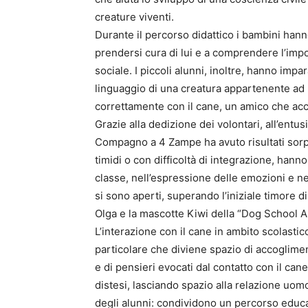
creature viventi.
Durante il percorso didattico i bambini hann
prendersi cura di lui e a comprendere l’impo
sociale. I piccoli alunni, inoltre, hanno impa
linguaggio di una creatura appartenente ad 
correttamente con il cane, un amico che ac
Grazie alla dedizione dei volontari, all’entu
Compagno a 4 Zampe ha avuto risultati sorpr
timidi o con difficoltà di integrazione, hann
classe, nell’espressione delle emozioni e ne
si sono aperti, superando l’iniziale timore d
Olga e la mascotte Kiwi della “Dog School A
L’interazione con il cane in ambito scolastic
particolare che diviene spazio di accoglimen
e di pensieri evocati dal contatto con il can
distesi, lasciando spazio alla relazione uo
degli alunni: condividono un percorso educ