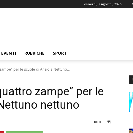
venerdì, 7 Agosto , 2026
EVENTI
RUBRICHE
SPORT
mpe" per le scuole di Anzio e Nettuno...
uattro zampe” per le
 Nettuno nettuno
0
0