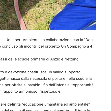
. – Uniti per l’Ambiente, in collaborazione con la “Dog
o concluso gli incontri del progetto Un Compagno a 4
classi delle scuole primarie di Anzio e Nettuno,
etto e devozione costituisce un valido supporto
getto nasce dalla necessità di portare nelle scuole la
er offrire ai bambini, fin dall’infanzia, l’opportunità
 un rapporto armonioso, rispettoso e
ssere definita “educazione umanitaria ed ambientale”
 e del senso di compassione nei confronti di tutte le