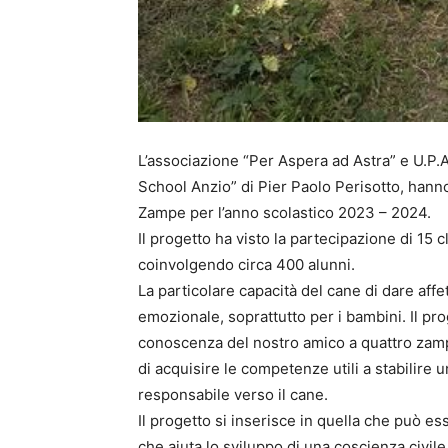
L’associazione “Per Aspera ad Astra” e U.P.A
School Anzio” di Pier Paolo Perisotto, hann
Zampe per l’anno scolastico 2023 – 2024.
Il progetto ha visto la partecipazione di 15 
coinvolgendo circa 400 alunni.
La particolare capacità del cane di dare aff
emozionale, soprattutto per i bambini. Il pro
conoscenza del nostro amico a quattro zampe p
di acquisire le competenze utili a stabilire
responsabile verso il cane.
Il progetto si inserisce in quella che può e
che aiuta lo sviluppo di una coscienza civile