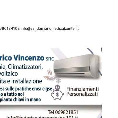
690184103 info@sandamianomedicalcenter.it