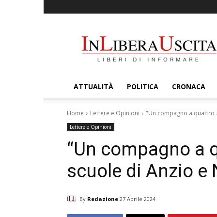
InLiberaUscita
ATTUALITÀ
POLITICA
CRONACA
Home
Lettere e Opinioni
"Un compagno a quattro za
Lettere e Opinioni
“Un compagno a q
scuole di Anzio e
By
Redazione
27 Aprile 2024