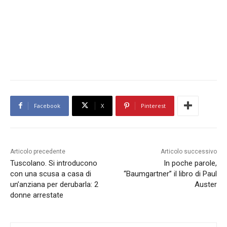
Facebook
X
Pinterest
Articolo precedente
Articolo successivo
Tuscolano. Si introducono
In poche parole,
con una scusa a casa di
“Baumgartner” il libro di Paul
un’anziana per derubarla: 2
Auster
donne arrestate