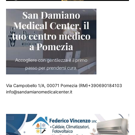
Via Campobello 1/A, 00071 Pomezia (RM)+390690184103
info@sandamianomedicalcenter.it