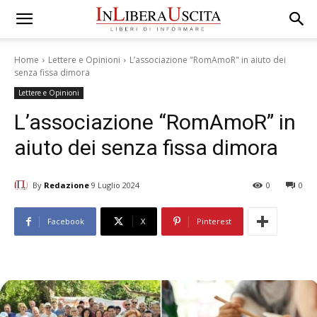
Home
Lettere e Opinioni
L’associazione "RomAmoR" in aiuto dei
senza fissa dimora
Lettere e Opinioni
L’associazione “RomAmoR” in
aiuto dei senza fissa dimora
By
Redazione
9 Luglio 2024
0
0
Facebook
X
Pinterest