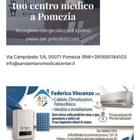
Via Campobello 1/A, 00071 Pomezia (RM)+390690184103
info@sandamianomedicalcenter.it