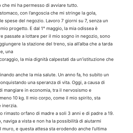
o che mi ha permesso di avviare tutto.
stomaco, con l’angoscia che mi stringe la gola,
le spese del negozio. Lavoro 7 giorni su 7, senza un
 mio progetto. E dal 1° maggio, la mia odissea è
re passate a lottare per il mio sogno in negozio, sono
giungere la stazione del treno, sia all’alba che a tarda
ne, una
 coraggio, la mia dignità calpestati da un’istituzione che
nando anche la mia salute. Un anno fa, ho subito un
conquistando una speranza di vita. Oggi, a causa di
di mangiare in economia, tra il nervosismo e
meno 10 kg. Il mio corpo, come il mio spirito, sta
 inerzia.
 rimasto orfano di madre a soli 3 anni e di padre a 19.
, naviga a vista e non ha la possibilità di aiutarmi
 muro, e questa attesa sta erodendo anche l’ultima