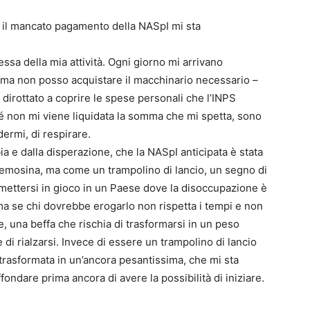
i: il mancato pagamento della NASpI mi sta
ssa della mia attività. Ogni giorno mi arrivano
ni, ma non posso acquistare il macchinario necessario –
dirottato a coprire le spese personali che l’INPS
é non mi viene liquidata la somma che mi spetta, sono
dermi, di respirare.
bia e dalla disperazione, che la NASpI anticipata è stata
lemosina, ma come un trampolino di lancio, un segno di
rimettersi in gioco in un Paese dove la disoccupazione è
ma se chi dovrebbe erogarlo non rispetta i tempi e non
e, una beffa che rischia di trasformarsi in un peso
di rialzarsi. Invece di essere un trampolino di lancio
trasformata in un’ancora pesantissima, che mi sta
ondare prima ancora di avere la possibilità di iniziare.