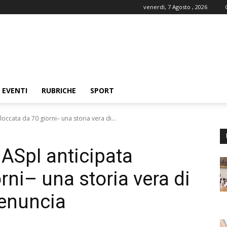
venerdì, 7 Agosto , 2026
EVENTI
RUBRICHE
SPORT
occata da 70 giorni– una storia vera di...
NASpI anticipata
rni– una storia vera di
denuncia