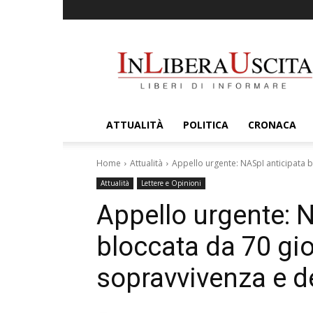
InLiberaUscita
ATTUALITÀ
POLITICA
CRONACA
Home
Attualità
Appello urgente: NASpI anticipata bl
Attualità
Lettere e Opinioni
Appello urgente: 
bloccata da 70 gio
sopravvivenza e 