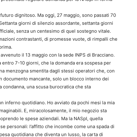
n futuro dignitoso. Ma oggi, 27 maggio, sono passati 70
Settanta giorni di silenzio assordante, settanta giorni
fficiale, senza un centesimo di quel sostegno vitale.
rmazioni contrastanti, di promesse vuote, di rimpalli che
prima.
è avvenuto il 13 maggio con la sede INPS di Bracciano.
ta entro 7-10 giorni, che la domanda era sospesa per
a menzogna smentita dagli stessi operatori che, con
n documento mancante, solo un blocco interno dei
 condanna, una scusa burocratica che sta
un inferno quotidiano. Ho avviato da pochi mesi la mia
immaginabili. E, miracolosamente, il mio negozio sta
 coprendo le spese aziendali. Ma la NASpI, quella
se personali: l’affitto che incombe come una spada di
pesa quotidiana che diventa un lusso, la carta di