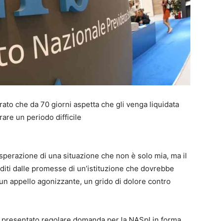
rato che da 70 giorni aspetta che gli venga liquidata
are un periodo difficile
disperazione di una situazione che non è solo mia, ma il
raditi dalle promesse di un’istituzione che dovrebbe
 un appello agonizzante, un grido di dolore contro
o presentato regolare domanda per la NASpI in forma