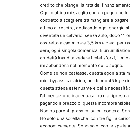
credito che piange, la rata del finanziament
Ogni mattina mi sveglio con un pugno nello 
costretto a scegliere tra mangiare e pagare 
attimo di respiro, dedicando ogni energia al
diventata un calvario: senza auto, dopo 11 o
costretto a camminare 3,5 km a piedi per rag
sera, ogni singola domenica. È un’umiliazio
crudeltà inaudita vedere i miei sforzi, il mio
mi abbandona nel momento del bisogno.
Come se non bastasse, questa agonia sta mi
mini bypass bariatrico, perdendo 45 kg e ri
questa attesa estenuante e della necessità 
l’alimentazione inadeguata, ho già ripreso al
pagando il prezzo di questa incomprensibile
Non ho parenti prossimi su cui contare. Sono
Ho solo una sorella che, con tre figli a carico
economicamente. Sono solo, con le spalle al