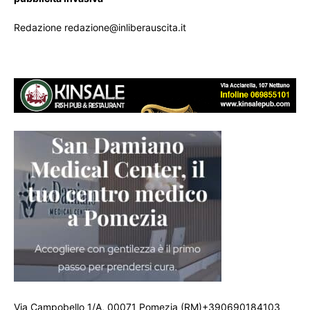
Redazione redazione@inliberauscita.it
Via Campobello 1/A, 00071 Pomezia (RM)+390690184103