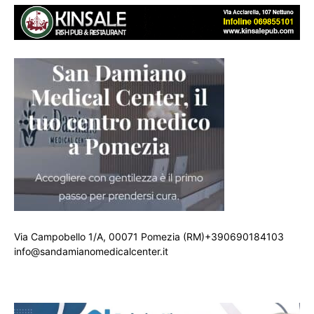
Via Campobello 1/A, 00071 Pomezia (RM)+390690184103
info@sandamianomedicalcenter.it