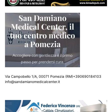
Via Campobello 1/A, 00071 Pomezia (RM)+390690184103
info@sandamianomedicalcenter.it