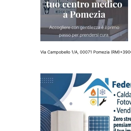
Via Campobello 1/A, 00071 Pomezia (RM)+390