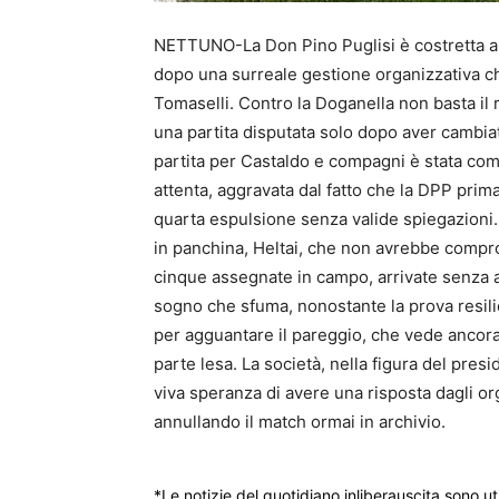
NETTUNO-La Don Pino Puglisi è costretta a l
dopo una surreale gestione organizzativa ch
Tomaselli. Contro la Doganella non basta il r
una partita disputata solo dopo aver cambiat
partita per Castaldo e compagni è stata co
attenta, aggravata dal fatto che la DPP prima 
quarta espulsione senza valide spiegazioni. 
in panchina, Heltai, che non avrebbe compro
cinque assegnate in campo, arrivate senza av
sogno che sfuma, nonostante la prova resilien
per agguantare il pareggio, che vede ancora 
parte lesa. La società, nella figura del pres
viva speranza di avere una risposta dagli o
annullando il match ormai in archivio.
*Le notizie del quotidiano inliberauscita sono ut