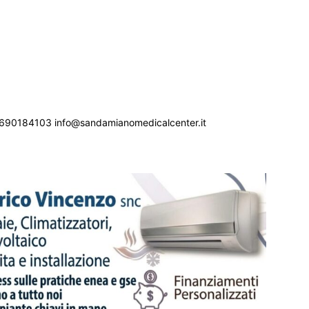
690184103 info@sandamianomedicalcenter.it