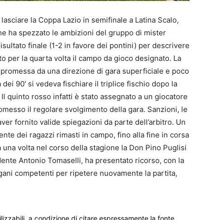
asciare la Coppa Lazio in semifinale a Latina Scalo,
e ha spezzato le ambizioni del gruppo di mister
isultato finale (1-2 in favore dei pontini) per descrivere
o per la quarta volta il campo da gioco designato. La
mpromessa da una direzione di gara superficiale e poco
dei 90′ si vedeva fischiare il triplice fischio dopo la
Il quinto rosso infatti è stato assegnato a un giocatore
messo il regolare svolgimento della gara. Sanzioni, le
er fornito valide spiegazioni da parte dell’arbitro. Un
te dei ragazzi rimasti in campo, fino alla fine in corsa
una volta nel corso della stagione la Don Pino Puglisi
idente Antonio Tomaselli, ha presentato ricorso, con la
rgani competenti per ripetere nuovamente la partita,
ilizzabili, a condizione di citare espressamente la fonte