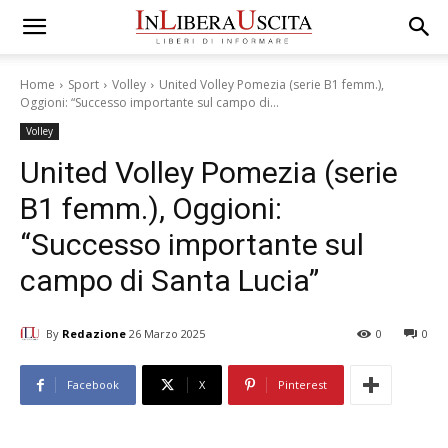
Home
Sport
Volley
United Volley Pomezia (serie B1 femm.),
Oggioni: “Successo importante sul campo di...
Volley
United Volley Pomezia (serie
B1 femm.), Oggioni:
“Successo importante sul
campo di Santa Lucia”
By
Redazione
26 Marzo 2025
0
0
Facebook
X
Pinterest