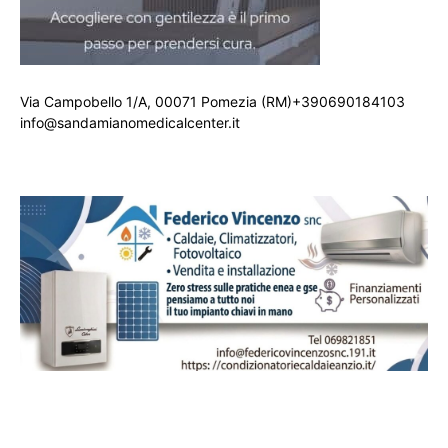
Via Campobello 1/A, 00071 Pomezia (RM)+390690184103
info@sandamianomedicalcenter.it