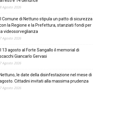
arresti e 14 denunce
8 Agosto 2026
Il Comune di Nettuno stipula un patto di sicurezza
con la Regione e la Prefettura, stanziati fondi per
la videosorveglianza
7 Agosto 2026
Il 13 agosto al Forte Sangallo il memorial di
scacchi Giancarlo Gervasi
7 Agosto 2026
Nettuno, le date della disinfestazione nel mese di
agosto. Cittadini invitati alla massima prudenza
7 Agosto 2026