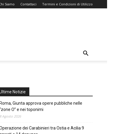
Chi Siamo
Contattaci
Termini e Condizioni di Utilizzo
Ultime Notizie
Roma, Giunta approva opere pubbliche nelle
“zone O” e nei toponimi
8 Agosto 2026
Operazione dei Carabinieri tra Ostia e Acilia 9