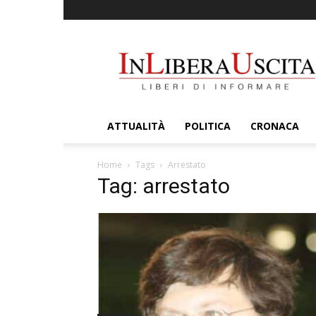
InLiberaUscita
ATTUALITÀ
POLITICA
CRONACA
Home
Tags
Arrestato
Tag: arrestato