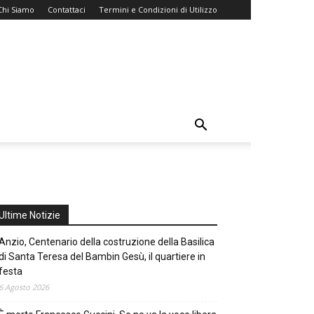
Chi Siamo
Contattaci
Termini e Condizioni di Utilizzo
Ultime Notizie
Anzio, Centenario della costruzione della Basilica
di Santa Teresa del Bambin Gesù, il quartiere in
festa
6 Agosto 2026