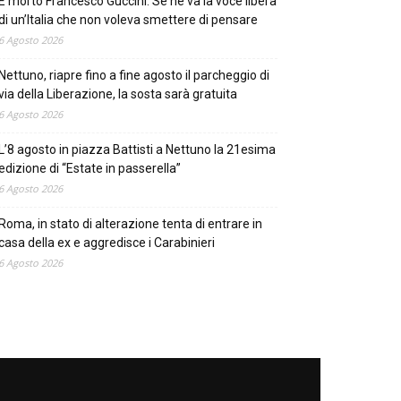
È morto Francesco Guccini. Se ne va la voce libera
di un’Italia che non voleva smettere di pensare
6 Agosto 2026
Nettuno, riapre fino a fine agosto il parcheggio di
via della Liberazione, la sosta sarà gratuita
6 Agosto 2026
L’8 agosto in piazza Battisti a Nettuno la 21esima
edizione di “Estate in passerella”
6 Agosto 2026
Roma, in stato di alterazione tenta di entrare in
casa della ex e aggredisce i Carabinieri
6 Agosto 2026