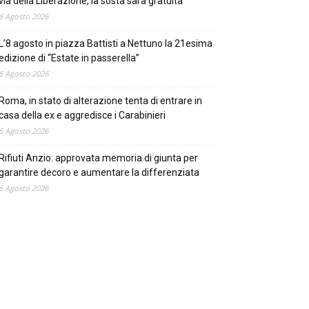
via della Liberazione, la sosta sarà gratuita
6 Agosto 2026
L’8 agosto in piazza Battisti a Nettuno la 21esima
edizione di “Estate in passerella”
6 Agosto 2026
Roma, in stato di alterazione tenta di entrare in
casa della ex e aggredisce i Carabinieri
6 Agosto 2026
Rifiuti Anzio: approvata memoria di giunta per
garantire decoro e aumentare la differenziata
6 Agosto 2026