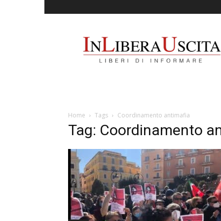
InLiberaUscita
Home
Tags
Coordinamento antimafia
Tag: Coordinamento an