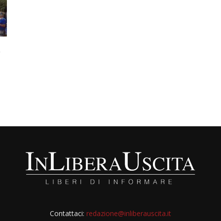
à
Contattaci:
redazione@inliberauscita.it