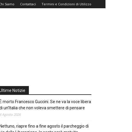
Chi Siamo
Contattaci
Termini e Condizioni di Utilizzo
Ultime Notizie
È morto Francesco Guccini. Se ne va la voce libera
di un’Italia che non voleva smettere di pensare
6 Agosto 2026
Nettuno, riapre fino a fine agosto il parcheggio di