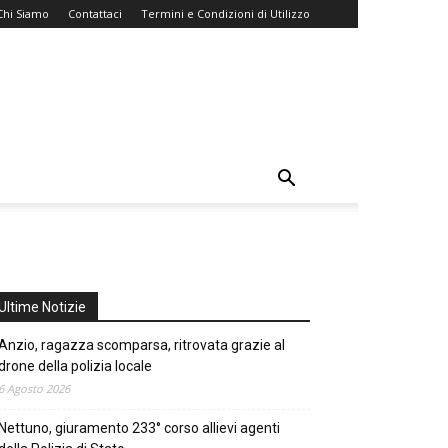
Chi Siamo
Contattaci
Termini e Condizioni di Utilizzo
Ultime Notizie
Anzio, ragazza scomparsa, ritrovata grazie al
drone della polizia locale
6 Agosto 2026
Nettuno, giuramento 233° corso allievi agenti