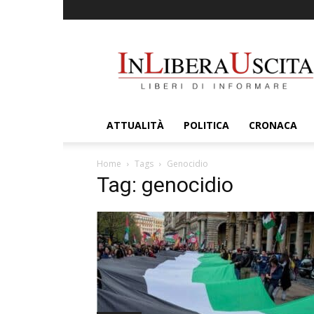
InLiberaUscita
ATTUALITÀ
POLITICA
CRONACA
Home
Tags
Genocidio
Tag: genocidio