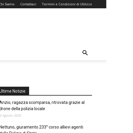
Chi Siamo
Contattaci
Termini e Condizioni di Utilizzo
Ultime Notizie
Anzio, ragazza scomparsa, ritrovata grazie al
drone della polizia locale
6 Agosto 2026
Nettuno, giuramento 233° corso allievi agenti