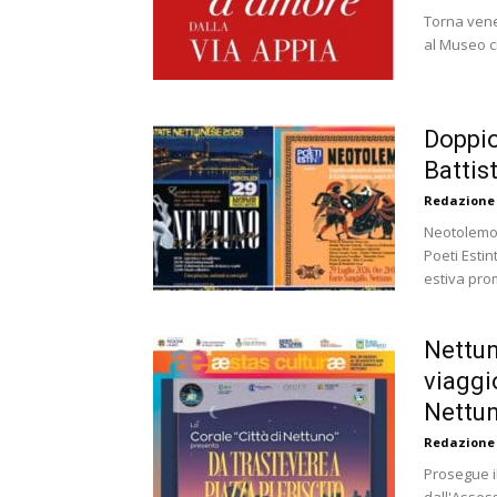
Torna vener
al Museo ci
Doppio
Battist
Redazione
Neotolemo:
Poeti Estin
estiva pro
Nettun
viaggi
Nettuno
Redazione
Prosegue i