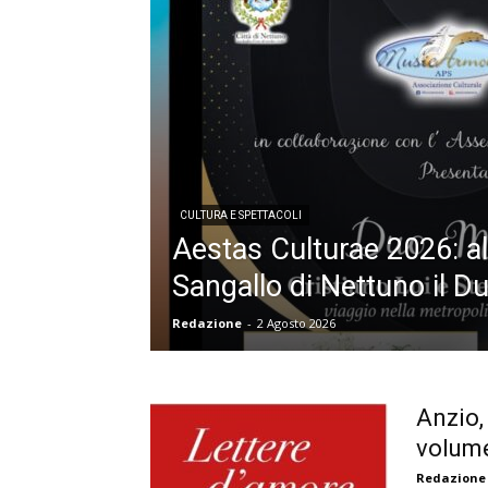
CULTURA E SPETTACOLI
Aestas Culturae 2026: al
Sangallo di Nettuno il D
Redazione
-
2 Agosto 2026
Anzio,
volume
Redazione