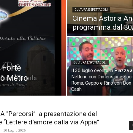
CULTURA E SPETTACOLI
Cinema Astoria Anzi
programma dal 30/
CULTURA E SPETTACOLI
 Forte
Il 30 luglio evento in Piazza a
uo Mètro
Nettuno con Dimensione Suo
Roma, Geppo e Rino con Don
Cash
 A “Percorsi” la presentazione del
 “Lettere d’amore dalla via Appia”
-
30 Luglio 2026