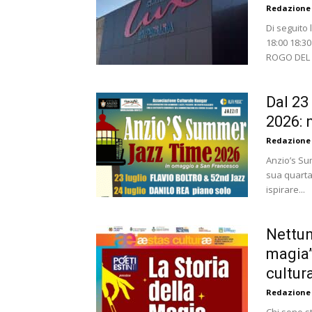
Redazione
Di seguito
18:00 18:30
ROGO DEL 
Dal 23
2026: 
Redazione
Anzio’s Su
sua quarta
ispirare...
Nettun
magia”
cultura
Redazione