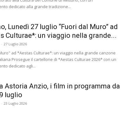
sorato alla Cultura del Comune di Nettuno, con un
to dedicato alla grande tradizione...
o, Lunedì 27 luglio “Fuori dal Muro” ad
s Culturae*: un viaggio nella grande...
-
27 Luglio 2026
 Muro" ad *Aestas Culturae*: un viaggio nella grande canzone
aliana Prosegue il cartellone di *Aestas Culturae 2026* con un
to dedicato agli...
 Astoria Anzio, i film in programma da
9 luglio
-
23 Luglio 2026