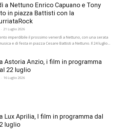
ì a Nettuno Enrico Capuano e Tony
to in piazza Battisti con la
rriataRock
-
21 Luglio 2026
to imperdibile il prossimo venerdì a Nettuno, con una serata
usica e di festa in piazza Cesare Battisti a Nettuno. Il 24 luglio...
 Astoria Anzio, i film in programma
al 22 luglio
-
16 Luglio 2026
 Lux Aprilia, I film in programma dal
2 luglio