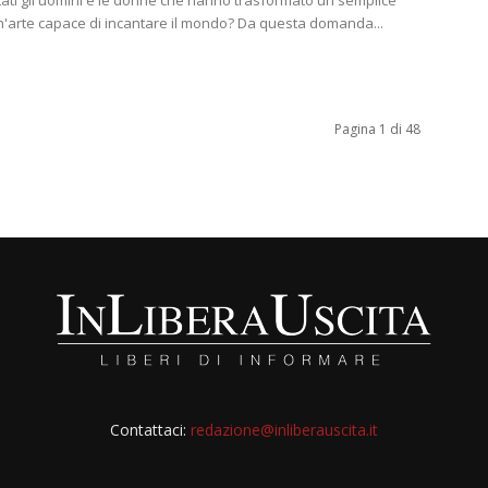
tati gli uomini e le donne che hanno trasformato un semplice
un'arte capace di incantare il mondo? Da questa domanda...
Pagina 1 di 48
Contattaci:
redazione@inliberauscita.it