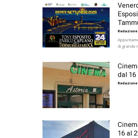
Venerd
Esposi
Tammu
Redazione
Appuntamen
di grande m
Cinema
dal 16 
Redazione
Cinema
16 al 2