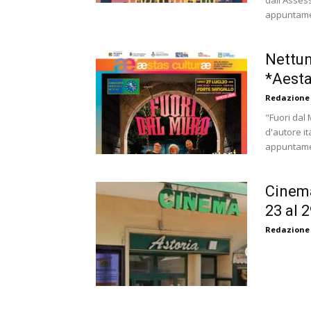
dall'Asses
appuntamen
Nettun
*Aesta
Redazione
"Fuori dal
d'autore it
appuntamen
Cinema
23 al 2
Redazione