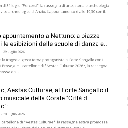
dì 31 luglio “Percorsi”, la rassegna di arte, storia e archeologia
vico archeologico di Anzio. L’appuntamento è alle 19,30 con il...
 appuntamento a Nettuno: a piazza
i le esibizioni delle scuole di danza e...
-
29 Luglio 2026
 la tragedia greca torna protagonista al Forte Sangallo con i
ti Prosegue il cartellone di *Aestas Culturae 2026*, la rassegna
mossa dal...
o, Aestas Culturae, al Forte Sangallo il
o musicale della Corale “Città di
”:...
-
28 Luglio 2026
l cartellone di *Aestas Culturae*, la rassegna estiva promossa