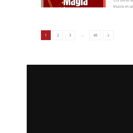
Chi sono s
trucco in 
...
1
2
3
48