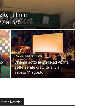
o, i film in
7 al 5/8
CULTURA E SPETTACOLI
no
Cinema sotto le Stelle ad Aprilia,
sette serate gratuite, al via
sabato 1° agosto
Ultime Notizie