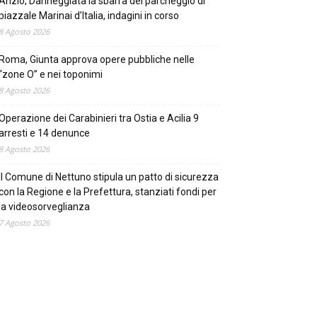
Anzio, Danneggiata la sbarra del parcheggio di
piazzale Marinai d’Italia, indagini in corso
8 Agosto 2026
Roma, Giunta approva opere pubbliche nelle
“zone O” e nei toponimi
8 Agosto 2026
Operazione dei Carabinieri tra Ostia e Acilia 9
arresti e 14 denunce
8 Agosto 2026
Il Comune di Nettuno stipula un patto di sicurezza
con la Regione e la Prefettura, stanziati fondi per
la videosorveglianza
7 Agosto 2026