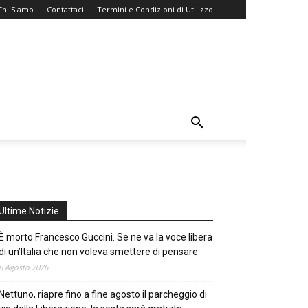
Chi Siamo
Contattaci
Termini e Condizioni di Utilizzo
Ultime Notizie
È morto Francesco Guccini. Se ne va la voce libera
di un’Italia che non voleva smettere di pensare
6 Agosto 2026
Nettuno, riapre fino a fine agosto il parcheggio di