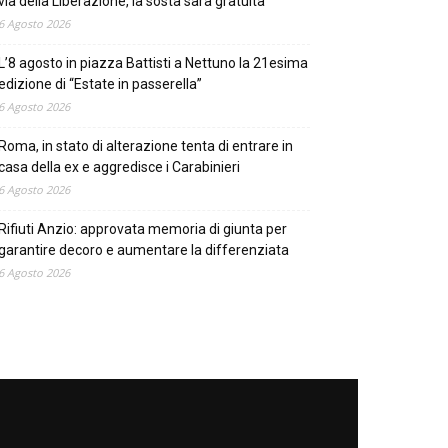
via della Liberazione, la sosta sarà gratuita
6 Agosto 2026
L’8 agosto in piazza Battisti a Nettuno la 21esima
edizione di “Estate in passerella”
6 Agosto 2026
Roma, in stato di alterazione tenta di entrare in
casa della ex e aggredisce i Carabinieri
6 Agosto 2026
Rifiuti Anzio: approvata memoria di giunta per
garantire decoro e aumentare la differenziata
6 Agosto 2026