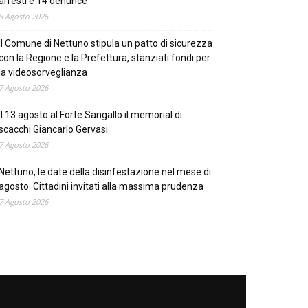
arresti e 14 denunce
8 Agosto 2026
Il Comune di Nettuno stipula un patto di sicurezza
con la Regione e la Prefettura, stanziati fondi per
la videosorveglianza
7 Agosto 2026
Il 13 agosto al Forte Sangallo il memorial di
scacchi Giancarlo Gervasi
7 Agosto 2026
Nettuno, le date della disinfestazione nel mese di
agosto. Cittadini invitati alla massima prudenza
7 Agosto 2026