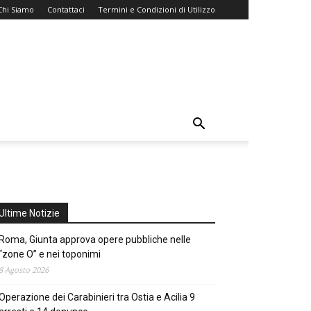
Chi Siamo
Contattaci
Termini e Condizioni di Utilizzo
Ultime Notizie
Roma, Giunta approva opere pubbliche nelle
“zone O” e nei toponimi
8 Agosto 2026
Operazione dei Carabinieri tra Ostia e Acilia 9