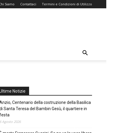
Chi Siamo
Contattaci
Termini e Condizioni di Utilizzo
Ultime Notizie
Anzio, Centenario della costruzione della Basilica
di Santa Teresa del Bambin Gesù, il quartiere in
festa
6 Agosto 2026