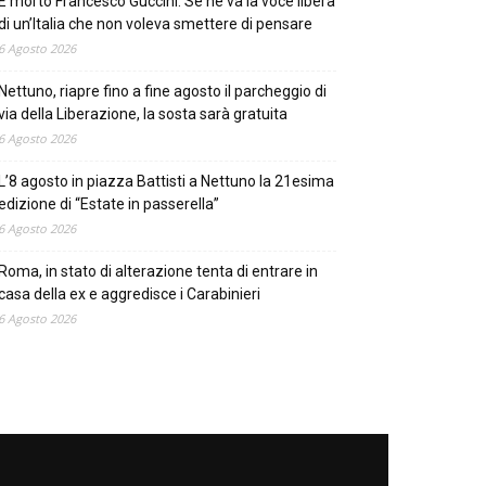
È morto Francesco Guccini. Se ne va la voce libera
di un’Italia che non voleva smettere di pensare
6 Agosto 2026
Nettuno, riapre fino a fine agosto il parcheggio di
via della Liberazione, la sosta sarà gratuita
6 Agosto 2026
L’8 agosto in piazza Battisti a Nettuno la 21esima
edizione di “Estate in passerella”
6 Agosto 2026
Roma, in stato di alterazione tenta di entrare in
casa della ex e aggredisce i Carabinieri
6 Agosto 2026