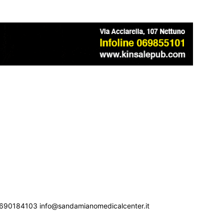
690184103 info@sandamianomedicalcenter.it