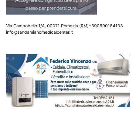
Via Campobello 1/A, 00071 Pomezia (RM)+390690184103
info@sandamianomedicalcenter.it