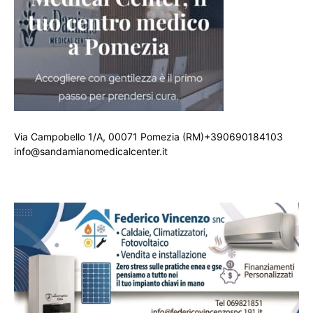
Via Campobello 1/A, 00071 Pomezia (RM)+390690184103
info@sandamianomedicalcenter.it