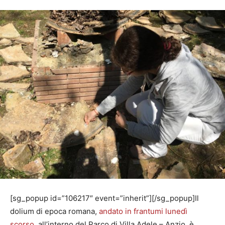
[sg_popup id=”106217″ event=”inherit”][/sg_popup]Il
dolium di epoca romana,
andato in frantumi lunedì
scorso,
all’interno del Parco di Villa Adele – Anzio, è