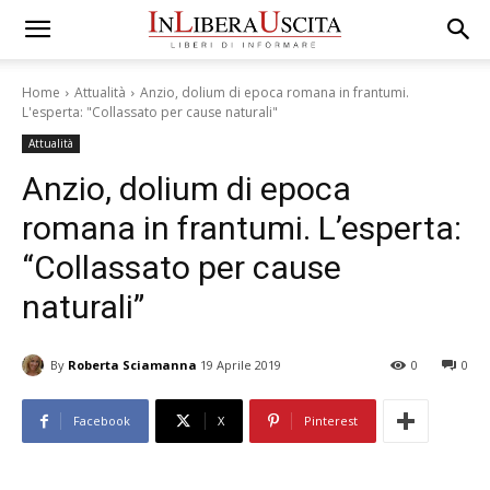
Home
Attualità
Anzio, dolium di epoca romana in frantumi.
L'esperta: "Collassato per cause naturali"
Attualità
Anzio, dolium di epoca
romana in frantumi. L’esperta:
“Collassato per cause
naturali”
By
Roberta Sciamanna
19 Aprile 2019
0
0
Facebook
X
Pinterest