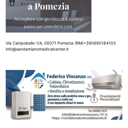
Via Campobello 1/A, 00071 Pomezia (RM)+390690184103
info@sandamianomedicalcenter.it