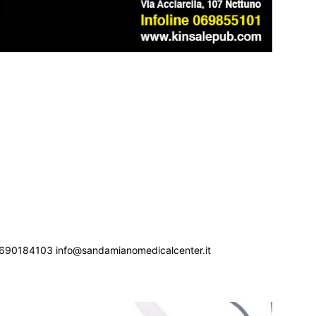
690184103 info@sandamianomedicalcenter.it