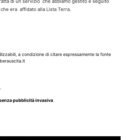
i tratta di un servizio che abbiamo gestito e seguito
e era affidato alla Lista Terra.
ilizzabili, a condizione di citare espressamente la fonte
iberauscita.it
_
 senza pubblicità invasiva