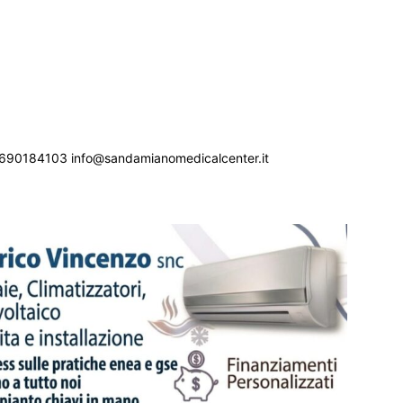
690184103 info@sandamianomedicalcenter.it