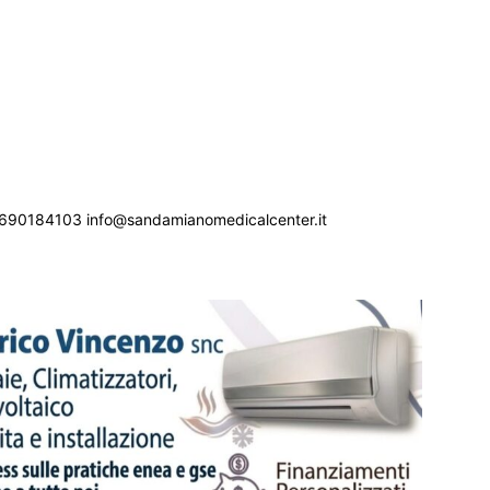
690184103 info@sandamianomedicalcenter.it