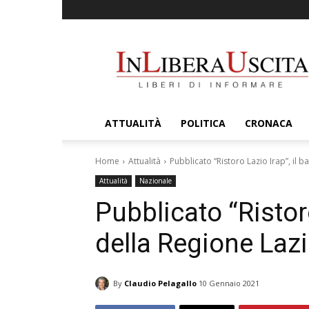
InLiberaUscita
ATTUALITÀ
POLITICA
CRONACA
Home
Attualità
Pubblicato “Ristoro Lazio Irap”, il 
Attualità
Nazionale
Pubblicato “Ristor
della Regione Lazi
By
Claudio Pelagallo
10 Gennaio 2021