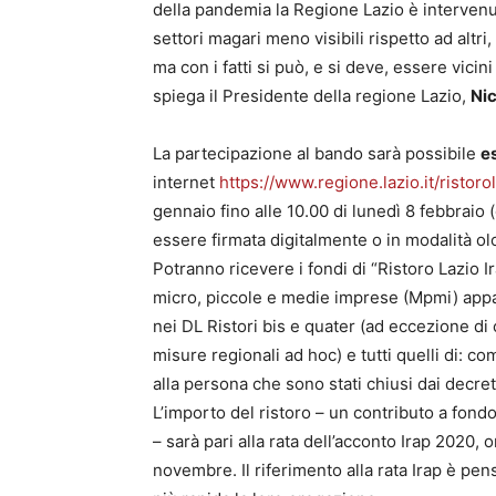
della pandemia la Regione Lazio è intervenu
settori magari meno visibili rispetto ad alt
ma con i fatti si può, e si deve, essere vicini 
spiega il Presidente della regione Lazio,
Nic
La partecipazione al bando sarà possibile
e
internet
https://www.regione.lazio.it/ristorol
gennaio fino alle 10.00 di lunedì 8 febbraio
essere firmata digitalmente o in modalità ol
Potranno ricevere i fondi di “Ristoro Lazio Irap
micro, piccole e medie imprese (Mpmi) appart
nei DL Ristori bis e quater (ad eccezione di c
misure regionali ad hoc) e tutti quelli di: c
alla persona che sono stati chiusi dai decret
L’importo del ristoro – un contributo a fon
– sarà pari alla rata dell’acconto Irap 2020,
novembre. Il riferimento alla rata Irap è pe