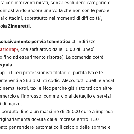
ta con interventi mirati, senza escludere categorie e
ri, dimostrando ancora una volta che non con le parole
ai cittadini, soprattutto nei momenti di difficoltà”,
ola Zingaretti
.
sclusivamente per via telematica
all’indirizzo
azioirap/
, che sarà attivo dalle 10.00 di lunedì 11
 (o fino ad esaurimento risorse). La domanda potrà
ografa.
”, i liberi professionisti titolari di partita Iva e le
enenti a 283 distinti codici Ateco: tutti quelli elencati
inema, teatri, taxi e Ncc perché già ristorati con altre
ommercio all’ingrosso, commercio al dettaglio e servizi
i di marzo.
do perduto, fino a un massimo di 25.000 euro a impresa
 originariamente dovuta dalle imprese entro il 30
nsato per rendere automatico il calcolo delle somme e