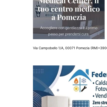
Via Campobello 1/A, 00071 Pomezia (RM)+390