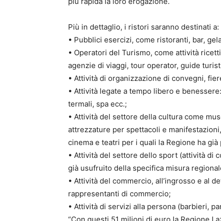
più rapida la loro erogazione.
Più in dettaglio, i ristori saranno destinati a:
• Pubblici esercizi, come ristoranti, bar, gel
• Operatori del Turismo, come attività ricett
agenzie di viaggi, tour operator, guide turist
• Attività di organizzazione di convegni, fier
• Attività legate a tempo libero e benessere
termali, spa ecc.;
• Attività del settore della cultura come musei
attrezzature per spettacoli e manifestazioni,
cinema e teatri per i quali la Regione ha già 
• Attività del settore dello sport (attività di
già usufruito della specifica misura regional
• Attività del commercio, all’ingrosso e al de
rappresentanti di commercio;
• Attività di servizi alla persona (barbieri, pa
“Con questi 51 milioni di euro la Regione La