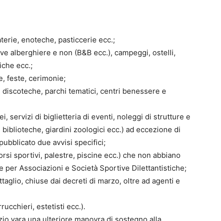
aterie, enoteche, pasticcerie ecc.;
ive alberghiere e non (B&B ecc.), campeggi, ostelli,
iche ecc.;
e, feste, cerimonie;
: discoteche, parchi tematici, centri benessere e
, servizi di biglietteria di eventi, noleggi di strutture e
 biblioteche, giardini zoologici ecc.) ad eccezione di
pubblicato due avvisi specifici;
 corsi sportivi, palestre, piscine ecc.) che non abbiano
e per Associazioni e Società Sportive Dilettantistiche;
ttaglio, chiuse dai decreti di marzo, oltre ad agenti e
rrucchieri, estetisti ecc.).
zio vara una ulteriore manovra di sostegno alla