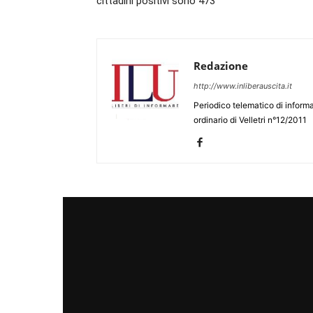
cittadini positivi sono 473
Redazione
http://www.inliberauscita.it
Periodico telematico di informa
ordinario di Velletri n°12/2011