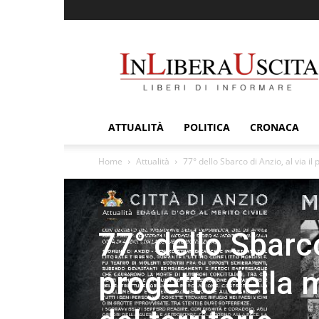
InLiberaUscita
ATTUALITÀ
POLITICA
CRONACA
Home
Attualità
77° dello Sbarco di Anzio, al via il
Attualità
77° dello Sbarco
progetto della 