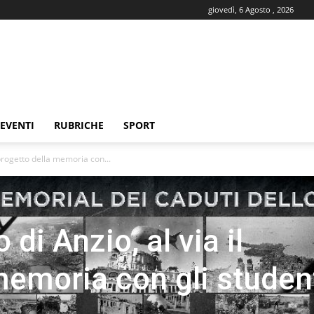
giovedì, 6 Agosto , 2026
EVENTI
RUBRICHE
SPORT
 progetto della memoria con...
 di Anzio, al via il
memoria con gli studen