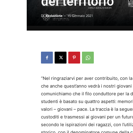
del territorio
Di
Redazione
-
15 Gennaio 2021
“Nel ringraziarvi per aver contribuito, con la
che anche quest’anno vedrà i nostri giovani 
comunichiamo che il filo conduttore per la d
studenti è basato su quattro aspetti: memoria
valori – giovani – pace. La traccia è la segu
custoditi e trasmessi ai giovani per un futur
secondo le ispirazioni dei ragazzi, con l’uti
storico, con il denominatore comune della c