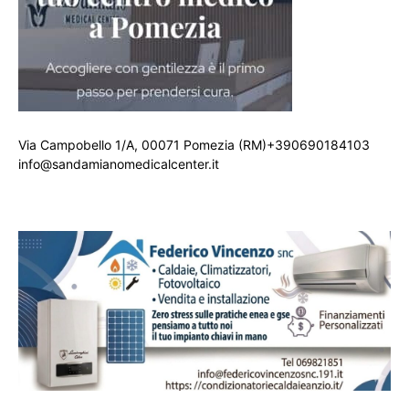
Via Campobello 1/A, 00071 Pomezia (RM)+390690184103
info@sandamianomedicalcenter.it