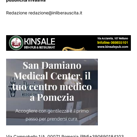
Redazione redazione@inliberauscita.it
Via Campobello 1/A, 00071 Pomezia (RM)+390690184103