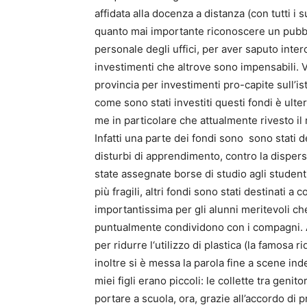
affidata alla docenza a distanza (con tutti i 
quanto mai importante riconoscere un pubbl
personale degli uffici, per aver saputo inte
investimenti che altrove sono impensabili. V
provincia per investimenti pro-capite sull’i
come sono stati investiti questi fondi è ulter
me in particolare che attualmente rivesto il
Infatti una parte dei fondi sono sono stati de
disturbi di apprendimento, contro la dispersi
state assegnate borse di studio agli studenti 
più fragili, altri fondi sono stati destinati 
importantissima per gli alunni meritevoli 
puntualmente condividono con i compagni. Al
per ridurre l‘utilizzo di plastica (la famosa r
inoltre si è messa la parola fine a scene in
miei figli erano piccoli: le collette tra genit
portare a scuola, ora, grazie all’accordo di 