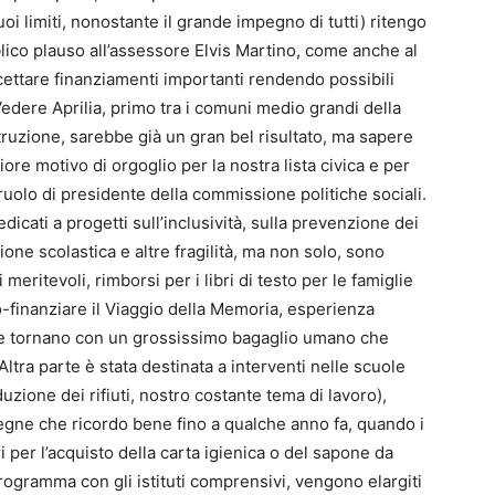
suoi limiti, nonostante il grande impegno di tutti) ritengo
ico plauso all’assessore Elvis Martino, come anche al
rcettare finanziamenti importanti rendendo possibili
edere Aprilia, primo tra i comuni medio grandi della
struzione, sarebbe già un gran bel risultato, ma sapere
iore motivo di orgoglio per la nostra lista civica e per
 ruolo di presidente della commissione politiche sociali.
dicati a progetti sull’inclusività, sulla prevenzione dei
one scolastica e altre fragilità, ma non solo, sono
meritevoli, rimborsi per i libri di testo per le famiglie
a co-finanziare il Viaggio della Memoria, esperienza
che tornano con un grossissimo bagaglio umano che
tra parte è stata destinata a interventi nelle scuole
iduzione dei rifiuti, nostro costante tema di lavoro),
degne che ricordo bene fino a qualche anno fa, quando i
ori per l’acquisto della carta igienica o del sapone da
programma con gli istituti comprensivi, vengono elargiti