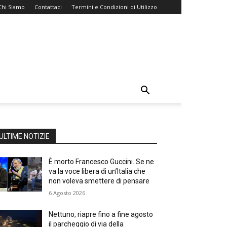
Chi Siamo
Contattaci
Termini e Condizioni di Utilizzo
ULTIME NOTIZIE
È morto Francesco Guccini. Se ne
va la voce libera di un’Italia che
non voleva smettere di pensare
6 Agosto 2026
Nettuno, riapre fino a fine agosto
il parcheggio di via della