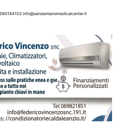
690184103 info@sandamianomedicalcenter.it