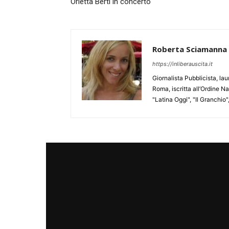
Orietta Berti in concerto
Roberta Sciamanna
https://inliberauscita.it
Giornalista Pubblicista, l
Roma, iscritta all’Ordine N
"Latina Oggi", "Il Granchio