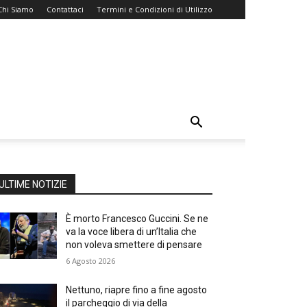
Chi Siamo
Contattaci
Termini e Condizioni di Utilizzo
ULTIME NOTIZIE
È morto Francesco Guccini. Se ne
va la voce libera di un’Italia che
non voleva smettere di pensare
6 Agosto 2026
Nettuno, riapre fino a fine agosto
il parcheggio di via della