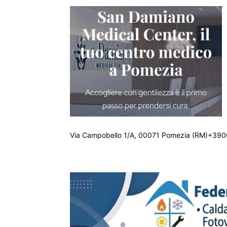
Via Campobello 1/A, 00071 Pomezia (RM)+390