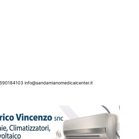
690184103 info@sandamianomedicalcenter.it