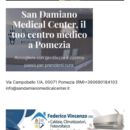
Via Campobello 1/A, 00071 Pomezia (RM)+390690184103
info@sandamianomedicalcenter.it