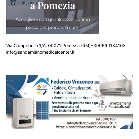
Via Campobello 1/A, 00071 Pomezia (RM)+390690184103
info@sandamianomedicalcenter.it