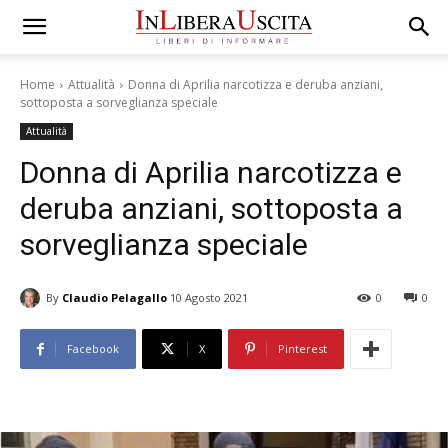
Home
Attualità
Donna di Aprilia narcotizza e deruba anziani,
sottoposta a sorveglianza speciale
Attualità
Donna di Aprilia narcotizza e
deruba anziani, sottoposta a
sorveglianza speciale
By
Claudio Pelagallo
10 Agosto 2021
0
0
Facebook
X
Pinterest