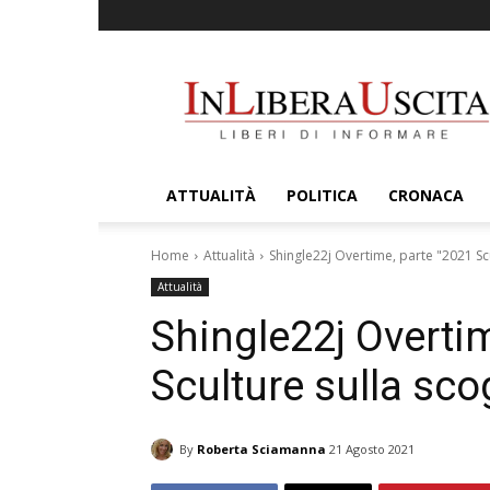
InLiberaUscita
ATTUALITÀ
POLITICA
CRONACA
Home
Attualità
Shingle22j Overtime, parte "2021 Scu
Attualità
Shingle22j Overti
Sculture sulla sco
By
Roberta Sciamanna
21 Agosto 2021