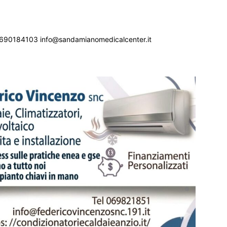
690184103 info@sandamianomedicalcenter.it