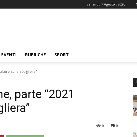
venerdì, 7 Agosto , 2026
EVENTI
RUBRICHE
SPORT
lture sulla scogliera"
me, parte “2021
gliera”
0
0