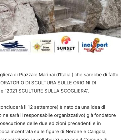
iera di Piazzale Marinai d’Italia ( che sarebbe di fatto
 “LABORATORIO DI SCULTURA SULLE ORIGINI DI
me “2021 SCULTURE SULLA SCOGLIERA”.
i concluderà il 12 settembre) è nato da una idea di
 ne sarà il responsabile organizzativo) già fondatore
rosecuzione delle due edizioni precedenti e in
epoca incentrata sulle figure di Nerone e Caligola,
associazione, in collaborazione con il Comune di