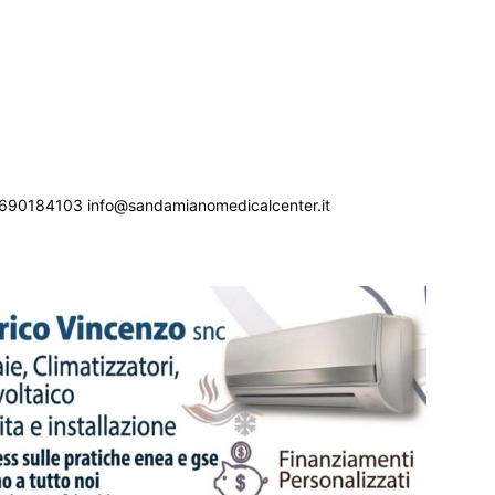
690184103 info@sandamianomedicalcenter.it