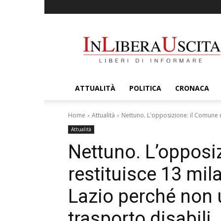
InLiberaUscita
ATTUALITÀ
POLITICA
CRONACA
Home
Attualità
Nettuno. L'opposizione: il Comune re
Attualità
Nettuno. L’opposi
restituisce 13 mil
Lazio perché non ut
trasporto disabili