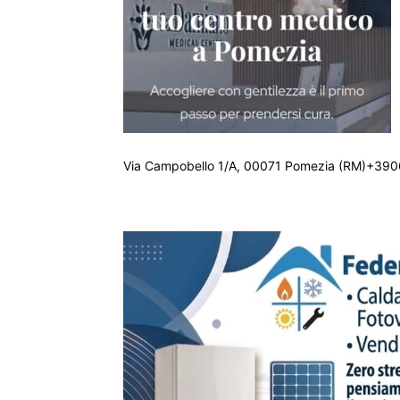
Via Campobello 1/A, 00071 Pomezia (RM)+390