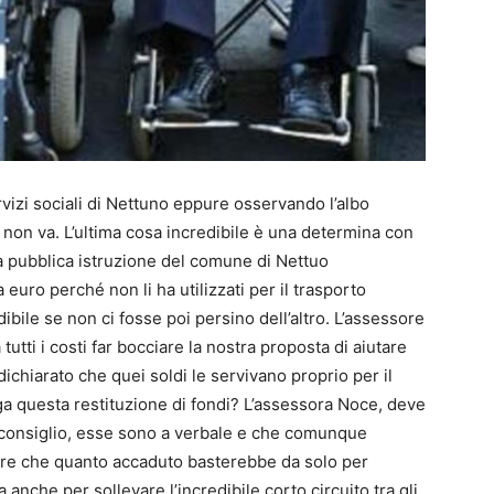
vizi sociali di Nettuno eppure osservando l’albo
 non va. L’ultima cosa incredibile è una determina con
ella pubblica istruzione del comune di Nettuo
 euro perché non li ha utilizzati per il trasporto
dibile se non ci fosse poi persino dell’altro. L’assessore
tutti i costi far bocciare la nostra proposta di aiutare
dichiarato che quei soldi le servivano proprio per il
ega questa restituzione di fondi? L’assessora Noce, deve
n consiglio, esse sono a verbale e che comunque
dire che quanto accaduto basterebbe da solo per
anche per sollevare l’incredibile corto circuito tra gli