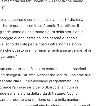
la memoria dei fatti avvenuti 78 anni fa che hanno
ia”.
to al concorso e complimenti ai vincitori – dichiara
dedicare questo premio ad Antonio Taurelli era il
rande uomo e una grande figura della storia della
appoggio di ogni parte politica perché quando si
si sono distinte per la nostra città, non esistono
ta che questo premio rimarrà negli anni avvenire, al di
eguiranno”.
con tutta la città e in un contesto di celebrazioni
o con delega al Turismo Alessandro Mauro – insieme alla
ssorato alla Cultura avevamo programmato una
rande l’anniversario dello Sbarco e la figura di
delebile la storia della città di Nettuno. Voglio
e hanno prodotto che rendono onore nella maniera
relli e agli insegnamenti che ha dispensato nel corso di