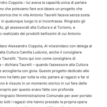
ndro Coppola – lui aveva la capacità unica di parlare
nimo che potevamo fare era ideare un progetto che
storica che in vita Antonio Taurelli faceva senza sosta
 in qualunque luogo lo si incontrasse. Ringrazio gli
o, gli assessorati alla Cultura e al Turismo, e
 realizzato dei prodotti bellissimi di cui Antonio
indaco Alessandro Coppola, Al vicesindaco con delega al
la Cultura Camilla Ludovisi, anche il consigliere
 Taurellli. “Sono qui non come consigliere di
 – dichiara Taurelli – quando l’assessore alla Cultura
he accoglierla con gioia. Questo progetto dedicato alle
 ha fatto per tutta la vita: parlare ai ragazzi e far sì
no è vissuto in un momento storico in cui fare delle
e proprio per questo erano fatte con profonda
a ringrazio l’Amministrazione Comunale per aver portato
o tutti i ragazzi che hanno prestato la propria opera