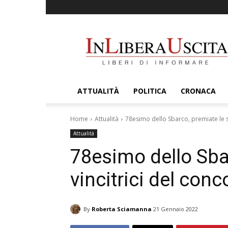
InLiberaUscita
ATTUALITÀ
POLITICA
CRONACA
Home
Attualità
78esimo dello Sbarco, premiate le sc
Attualità
78esimo dello Sba
vincitrici del conc
By
Roberta Sciamanna
21 Gennaio 2022