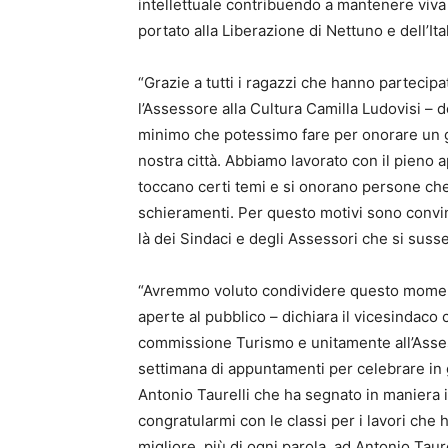
intellettuale contribuendo a mantenere viva 
portato alla Liberazione di Nettuno e dell’Ital
“Grazie a tutti i ragazzi che hanno partecipa
l’Assessore alla Cultura Camilla Ludovisi – 
minimo che potessimo fare per onorare un g
nostra città. Abbiamo lavorato con il pieno 
toccano certi temi e si onorano persone che 
schieramenti. Per questo motivi sono convin
là dei Sindaci e degli Assessori che si suss
“Avremmo voluto condividere questo momento 
aperte al pubblico – dichiara il vicesindac
commissione Turismo e unitamente all’Asse
settimana di appuntamenti per celebrare in g
Antonio Taurelli che ha segnato in maniera in
congratularmi con le classi per i lavori ch
migliore, più di ogni parola, ad Antonio Tau