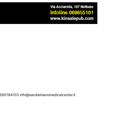
690184103 info@sandamianomedicalcenter.it