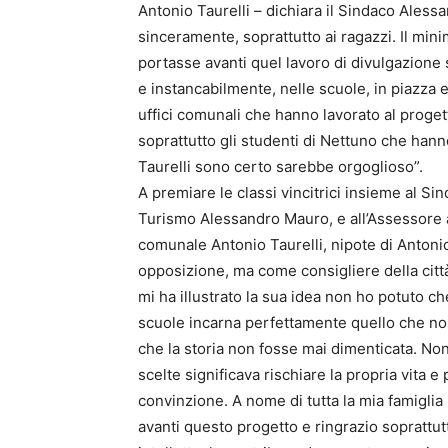
Antonio Taurelli – dichiara il Sindaco Alessa
sinceramente, soprattutto ai ragazzi. Il mi
portasse avanti quel lavoro di divulgazione 
e instancabilmente, nelle scuole, in piazza e
uffici comunali che hanno lavorato al progett
soprattutto gli studenti di Nettuno che hanno
Taurelli sono certo sarebbe orgoglioso”.
A premiare le classi vincitrici insieme al S
Turismo Alessandro Mauro, e all’Assessore al
comunale Antonio Taurelli, nipote di Antonio
opposizione, ma come consigliere della città
mi ha illustrato la sua idea non ho potuto c
scuole incarna perfettamente quello che nonno
che la storia non fosse mai dimenticata. Non
scelte significava rischiare la propria vita 
convinzione. A nome di tutta la mia famigli
avanti questo progetto e ringrazio soprattutt