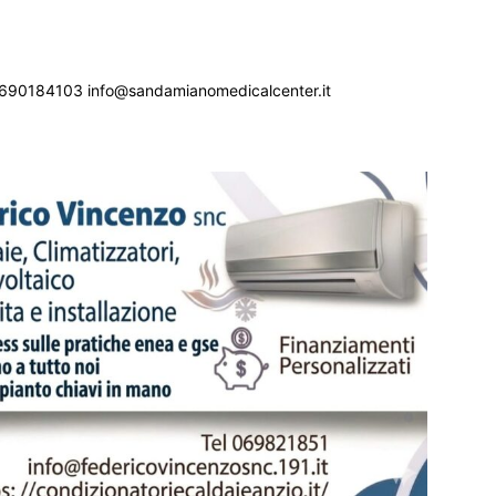
690184103 info@sandamianomedicalcenter.it