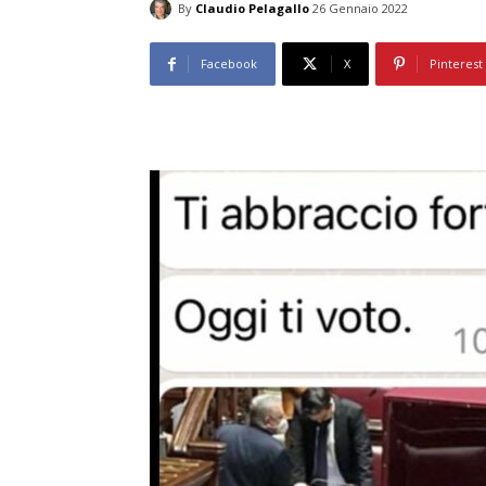
By
Claudio Pelagallo
26 Gennaio 2022
Facebook
X
Pinterest