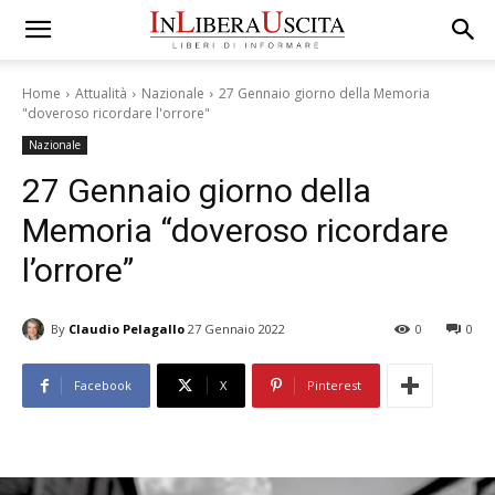
Home
Attualità
Nazionale
27 Gennaio giorno della Memoria
"doveroso ricordare l'orrore"
Nazionale
27 Gennaio giorno della
Memoria “doveroso ricordare
l’orrore”
By
Claudio Pelagallo
27 Gennaio 2022
0
0
Facebook
X
Pinterest