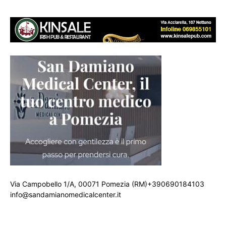
Via Campobello 1/A, 00071 Pomezia (RM)+390690184103
info@sandamianomedicalcenter.it